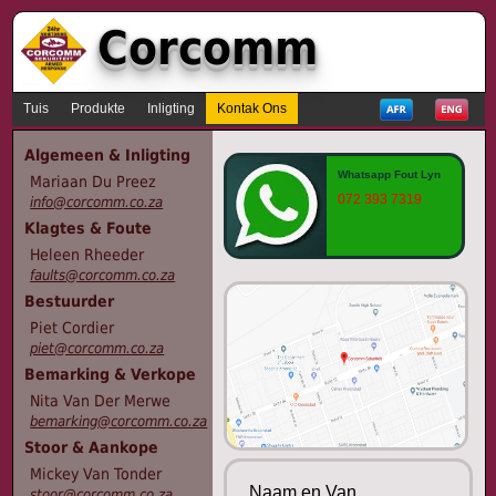
Corcomm
Tuis
Produkte
Inligting
Kontak Ons
Algemeen & Inligting
Whatsapp Fout Lyn
Mariaan Du Preez
072 393 7319
info@corcomm.co.za
Klagtes & Foute
Heleen Rheeder
faults@corcomm.co.za
Bestuurder
Piet Cordier
piet@corcomm.co.za
Bemarking & Verkope
Nita Van Der Merwe
bemarking@corcomm.co.za
Stoor & Aankope
Mickey Van Tonder
Naam en Van
stoor@corcomm.co.za