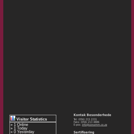
Kontak Besonderhede
Visitor Statistics
Tel: (056) 215 2231
Faks: (056) 213 4886
» 1 Online
E-pos:
info@corcomm.co.za
» 1 Today
» 0 Yesterday
Sertifisering