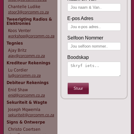
Chantelle Ludike
stoor3@corcomm.co.za
E-pos Adres
Tweerigting Radios &
Elektronies
Koos Venter
workshop@corcomm.co.za
Selfoon Nommer
Tegnies
Ajay Britz
ajay@corcomm.co.za
Boodskap
Krediteur Rekenings
Lu Cordier
lu@corcomm.co.za
Debiteur Rekenings
Enid Shaw
enid@corcomm.co.za
Sekuriteit & Wagte
Joseph Mqwemla
sekuriteit@corcomm.co.za
Signs & Ontwerpe
Christo Coertsen