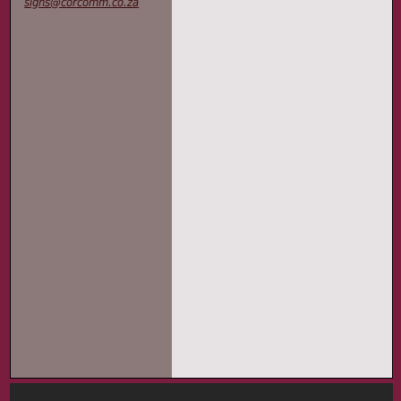
signs@corcomm.co.za